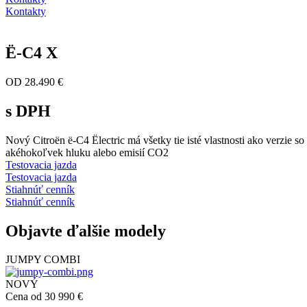
Kontakty
Ë-C4 X
OD 28.490 €
s DPH
Nový Citroën ë-C4 Ëlectric má všetky tie isté vlastnosti ako verzie
akéhokoľvek hluku alebo emisií CO2
Testovacia jazda
Testovacia jazda
Stiahnúť cenník
Stiahnúť cenník
Objavte ďalšie modely
JUMPY COMBI
NOVÝ
Cena od 30 990 €