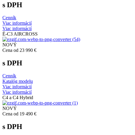
s DPH
Cenník
Viac informácií
Viac informácií
Ë-C3 AIRCROSS
NOVÝ
Cena od 23 990 €
s DPH
Cenník
Katalóg modelu
Viac informácií
Viac informácií
C4 a C4 Hybrid
NOVÝ
Cena od 19 490 €
s DPH